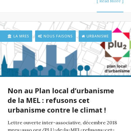
[ Read More ]
LA MRES
NOUS FAISONS
URBANISME
Non au Plan local d’urbanisme
de la MEL : refusons cet
urbanisme contre le climat !
Lettre ouverte inter-associative, décembre 2018
mres-asso.org/PLU-de-la-MEL-refusons-cet-