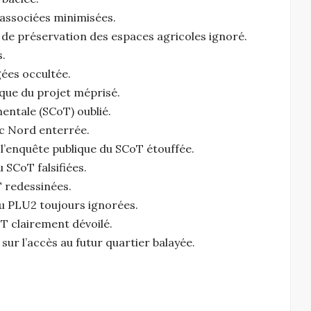
associées minimisées.
 de préservation des espaces agricoles ignoré.
.
ées occultée.
ique du projet méprisé.
entale (SCoT) oublié.
rc Nord enterrée.
 l’enquête publique du SCoT étouffée.
 SCoT falsifiées.
T redessinées.
du PLU2 toujours ignorées.
oT clairement dévoilé.
sur l’accès au futur quartier balayée.