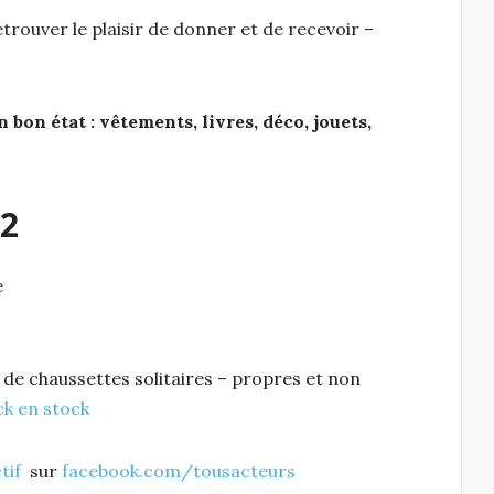
etrouver le plaisir de donner et de recevoir –
n état : vêtements, livres, déco, jouets,
22
́
s de chaussettes solitaires – propres et non
ck en stock
tif
sur
facebook.com/tousacteurs