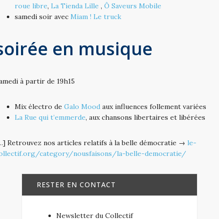
roue libre
,
La Tienda Lille
,
Ô Saveurs Mobile
samedi soir avec
Miam ! Le truck
soirée en musique
amedi à partir de 19h15
Mix électro de
Galo Mood
aux influences follement variées
La Rue qui t’emmerde
, aux chansons libertaires et libérées
…] Retrouvez nos articles relatifs à la belle démocratie →
le-
ollectif.org/category/nousfaisons/la-belle-democratie/
RESTER EN CONTACT
Newsletter du Collectif