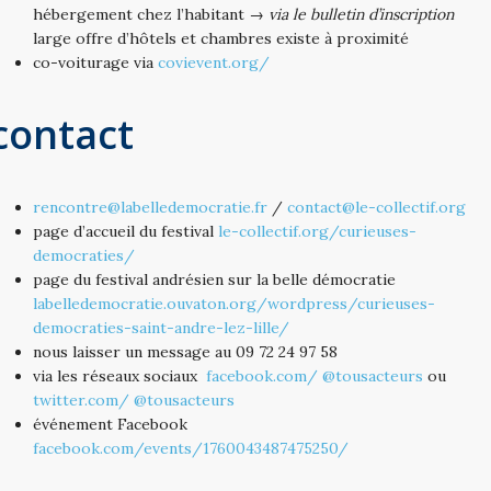
hébergement chez l’habitant →
via le bulletin d’inscription
large offre d’hôtels et chambres existe à proximité
co-voiturage via
covievent.org/
contact
rencontre@labelledemocratie.fr
/
contact@le-collectif.org
page d’accueil du festival
le-collectif.org/curieuses-
democraties/
page du festival andrésien sur la belle démocratie
labelledemocratie.ouvaton.org/wordpress/curieuses-
democraties-saint-andre-lez-lille/
nous laisser un message au 09 72 24 97 58
via les réseaux sociaux
facebook.com/ @tousacteurs
ou
twitter.com/ @tousacteurs
événement Facebook
facebook.com/events/1760043487475250/