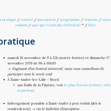
→
pratique
/
contact
/
inscription
/
programme
/
témoins
/
espa
enfants
/
quo que t’cach din ch’festival ?
* /
flyer
pratique
samedi 16 novembre de 9 à 22h (soirée festive) et dimanche 17
novembre 2019 de 9h à 16h30
→ S’agissant d’un festival immersif, nous vous conseillons d’y
participer tout le week-end
À Saint-André-lez-Lille – Nord
aux Halls de la Filature, voir
le plan d’accès (voiture, vélo
train+bus)
hébergement possible à Saint-André à prix réduit (dès le
vendredi soir) →
via le bulleltin d’inscription