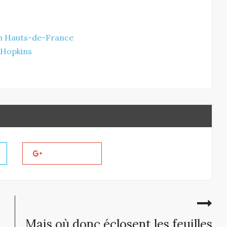
on Hauts-de-France
b Hopkins
Mais où donc éclosent les feuilles