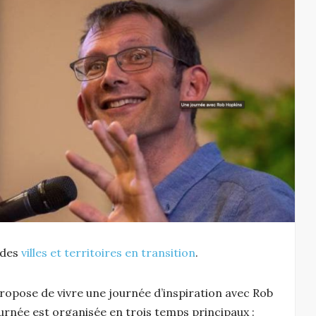
 des
villes et territoires en transition
.
ropose de vivre une journée d’inspiration avec Rob
urnée est organisée en trois temps principaux :